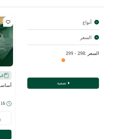
عن بعد
أنواع
السعر
السعر :
298 - 299
الب
تصفية
أساسيا
16 ساعة
9